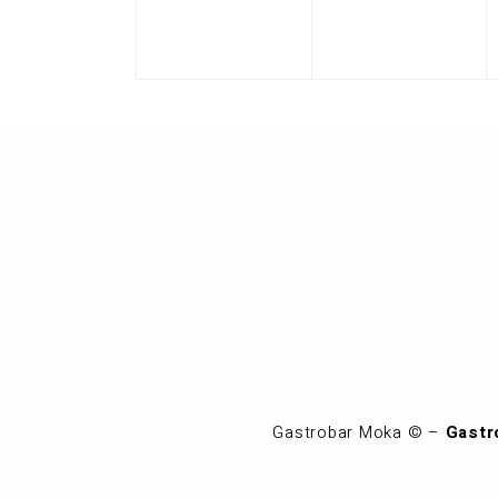
septiembre,
septiembr
2026
2026
Gastrobar Moka © –
Gastr