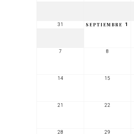
agosto,
agosto,
2026
2026
31
1
31
1
SEPTIEMBRE
agosto,
se
2026
20
7
8
7
8
septiembre,
septiembre
2026
2026
14
15
14
15
septiembre,
septiembr
2026
2026
21
22
21
22
septiembre,
septiembr
2026
2026
28
29
28
29