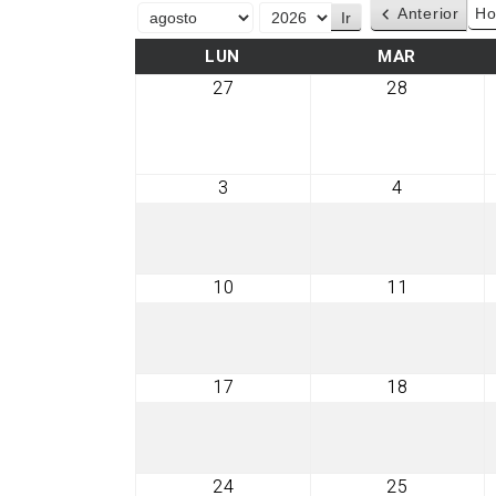
Anterior
Ho
Mes
Año
LUNES
MARTES
LUN
MAR
27
28
27
28
julio,
julio,
2026
2026
3
4
3
4
agosto,
agosto,
2026
2026
10
11
10
11
agosto,
agosto,
2026
2026
17
18
17
18
agosto,
agosto,
2026
2026
24
25
24
25