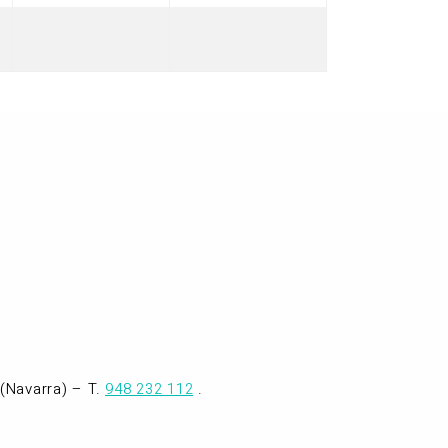
,
octubre,
octubre,
2026
2026
(Navarra) – T.
948 232 112
.